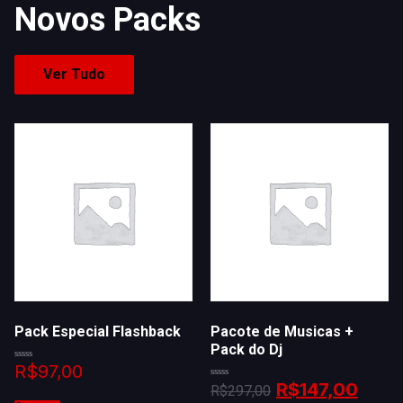
Novos Packs
Ver Tudo
Pack Especial Flashback
Pacote de Musicas +
Pack do Dj
R$
97,00
Avaliação
0
R$
147,00
Avaliação
R$
297,00
de
0
5